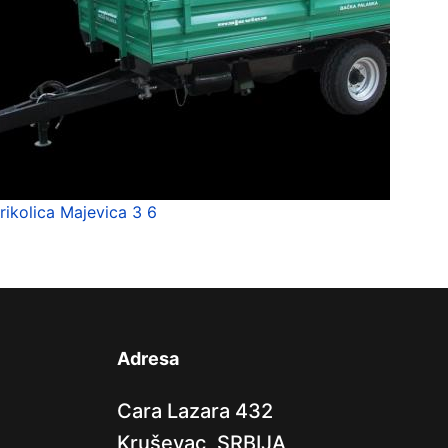
rikolica Majevica 3 6
Adresa
Cara Lazara 432
Kruševac, SRBIJA