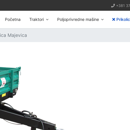
+381 3
Početna
Traktori
Poljoprivredne mašine
Prikoli
lica Majevica