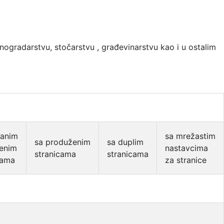
inogradarstvu, stočarstvu , građevinarstvu kao i u ostalim
čanim
sa mrežastim
sa produženim
sa duplim
jenim
nastavcima
stranicama
stranicama
cama
za stranice