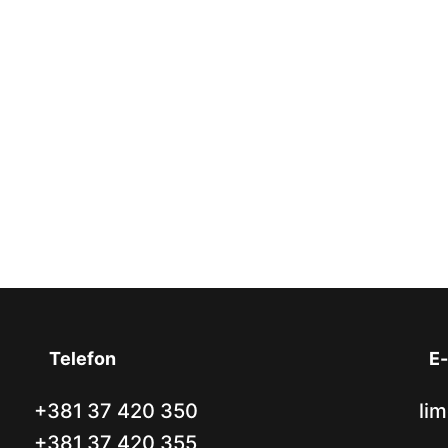
Telefon
E-
+381 37 420 350
lim
+381 37 420 355