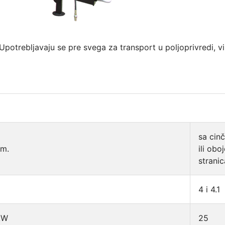
Upotrebljavaju se pre svega za transport u poljoprivredi, v
sa cin
.m.
ili obo
strani
4 i 4.1
kW
25