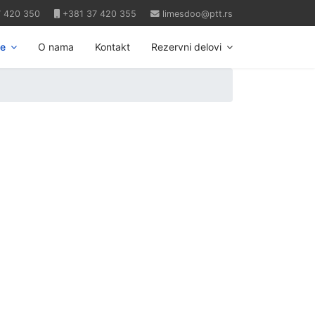
7 420 350
+381 37 420 355
limesdoo@ptt.rs
ce
O nama
Kontakt
Rezervni delovi