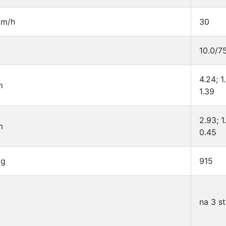
km/h
30
10.0/7
4.24; 1
m
1.39
2.93; 1
m
0.45
kg
915
na 3 s